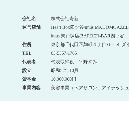
会社名
株式会社寿新
運営店舗
Heart Box四ツ谷/imus MADOMOA
imus 東戸塚店/BARBER-BAR四ツ谷
住所
東京都千代田区麹町４丁目６－８ ダイ
TEL
03-5357-1765
代表者
代表取締役 平野すみ
設立
昭和52年10月
資本金
10,000,000円
事業内容
美容事業（ヘアサロン、アイラッシ