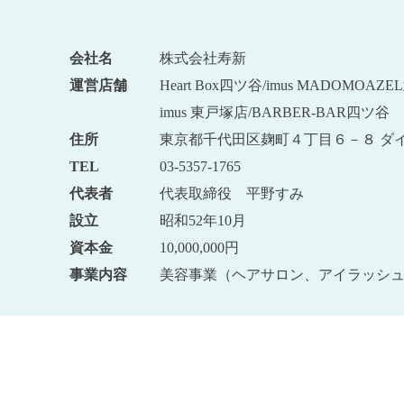
会社名
株式会社寿新
運営店舗
Heart Box四ツ谷/imus MADOMOA
imus 東戸塚店/BARBER-BAR四ツ谷
住所
東京都千代田区麹町４丁目６－８ ダイ
TEL
03-5357-1765
代表者
代表取締役 平野すみ
設立
昭和52年10月
資本金
10,000,000円
事業内容
美容事業（ヘアサロン、アイラッシ