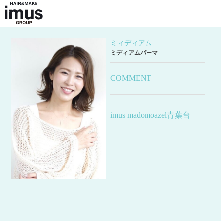
Skip
HAIR CATALOG
to
content
ミィディアム
ミディアムパーマ
COMMENT
imus madomoazel青葉台