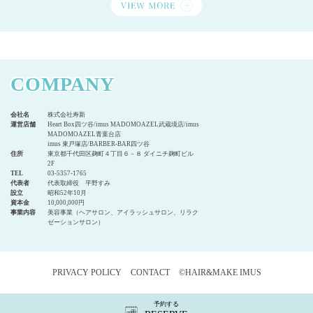
COMPANY
会社名
株式会社寿新
運営店舗
Heart Box四ツ谷/imus MADOMOAZEL武蔵境店/imus
MADOMOAZEL青葉台店
imus 東戸塚店/BARBER-BAR四ツ谷
住所
東京都千代田区麹町４丁目６－８ ダイニチ麹町ビル
2F
TEL
03-5357-1765
代表者
代表取締役 平野すみ
設立
昭和52年10月
資本金
10,000,000円
事業内容
美容事業（ヘアサロン、アイラッシュサロン、リラク
ゼーションサロン）
PRIVACY POLICY
CONTACT
©HAIR&MAKE IMUS
予約する